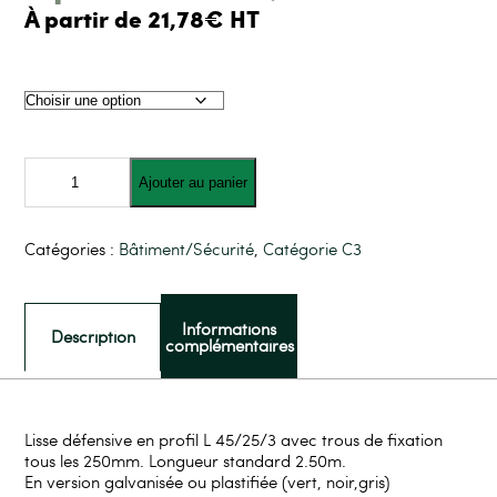
À partir de 21,78€ HT
quantité
de
Ajouter au panier
LISSE
défensive
Kopal
Catégories :
Bâtiment/Sécurité
,
Catégorie C3
Informations
Description
complémentaires
Lisse défensive en profil L 45/25/3 avec trous de fixation
tous les 250mm. Longueur standard 2.50m.
En version galvanisée ou plastifiée (vert, noir,gris)