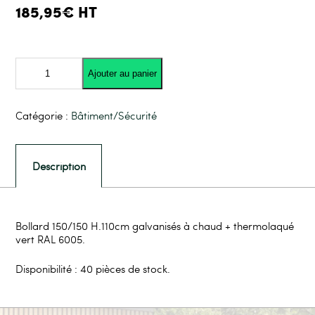
185,95€ HT
quantité
de
Ajouter au panier
Bollard
150/150
plastifié
vert
Catégorie :
Bâtiment/Sécurité
Description
Bollard 150/150 H.110cm galvanisés à chaud + thermolaqué
vert RAL 6005.
Disponibilité : 40 pièces de stock.