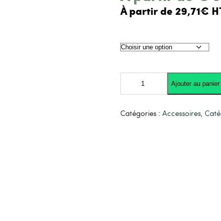
À partir de 29,71€ H
quantité
de
Ajouter au panier
Câble
de
terre
1,6/2,5mm
Catégories :
Accessoires
,
Caté
souple