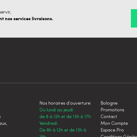
ervir,
 nos services livraisons.
Nos horaires d’ouverture:
Bologne
Du lundi au jeudi
Promotions
a
de 8 à 12h et de 13h à 17h
Contact
aux,
Vendredi
Mon Compte
De 8h à 12h et de 13h à
Espace Pro
15h
Conditions Génér