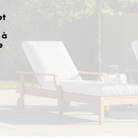
et
 à
Sérieux de l’équipe et bons pr
e
Yves J.