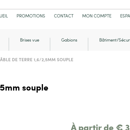
UEIL
PROMOTIONS
CONTACT
MON COMPTE
ESP
Brises vue
Gabions
Bâtiment/Sécur
ÂBLE DE TERRE 1,6/2,5MM SOUPLE
2,5mm souple
À partir de
€
3