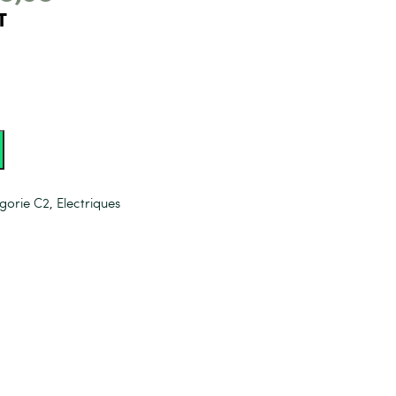
T
gorie C2
,
Electriques