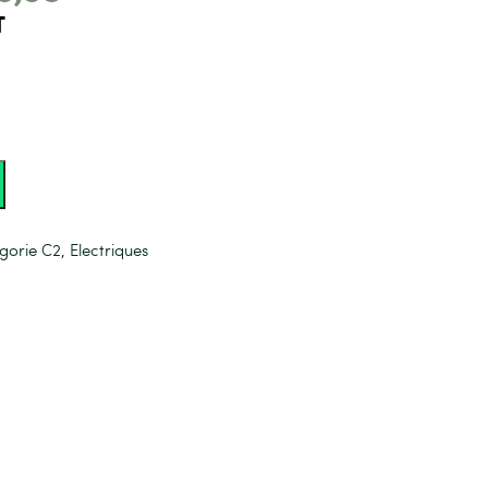
T
gorie C2
,
Electriques