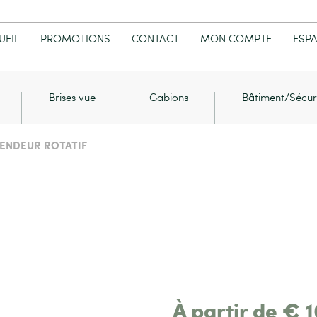
UEIL
PROMOTIONS
CONTACT
MON COMPTE
ESP
Brises vue
Gabions
Bâtiment/Sécur
ENDEUR ROTATIF
À partir de
€
1