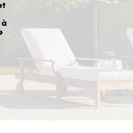
et
 à
Sérieux de l’équipe et bons pr
e
Yves J.