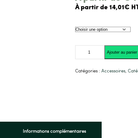
À partir de 14,01€ H
quantité
de
Ajouter au panier
TENDEUR
ROTATIF
Catégories :
Accessoires
,
Caté
Informations complémentaires