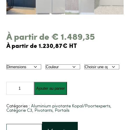
À partir de
€
1.489,35
À partir de 1.230,87€ HT
quantité
de
Ajouter au panier
Porte
Pivotante
en
aluminium
Catégories :
Aluminium pivotante Kopal/Poortexperts
,
ALZEBRA
Catégorie C3
,
Pivotants
,
Portails
BLIND
Kopal