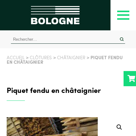
Rechercher :
>
>
> PIQUET FENDU
ACCUEIL
CLÔTURES
CHÂTAIGNIER
EN CHÂTAIGNIER
Piquet fendu en châtaignier