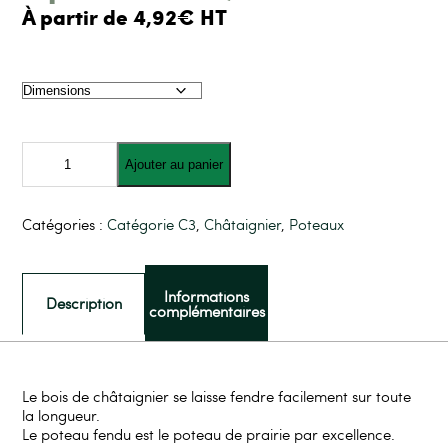
À partir de 4,92€ HT
quantité
de
Ajouter au panier
Piquet
fendu
en
châtaignier
Catégories :
Catégorie C3
,
Châtaignier
,
Poteaux
Informations
Description
complémentaires
Le bois de châtaignier se laisse fendre facilement sur toute
la longueur.
Le poteau fendu est le poteau de prairie par excellence.