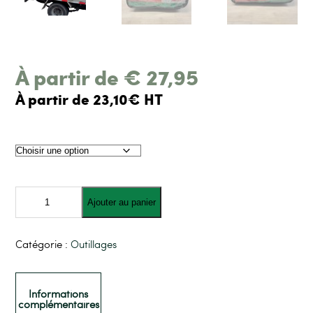
À partir de
€
27,95
À partir de 23,10€ HT
quantité
de
Ajouter au panier
Filet
pour
remorque
(2
Catégorie :
Outillages
tailles
disponible)
Informations
complémentaires