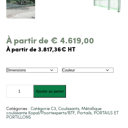
À partir de
€
4.619,00
À partir de 3.817,36€ HT
quantité
de
Ajouter au panier
Porte
coulissante
autoportante
type
Catégories :
Catégorie C3
,
Coulissants
,
Métallique
"LANCIO"
coulissante Kopal/Poortexperts/BTF
,
Portails
,
PORTAILS ET
manuelle
PORTILLONS