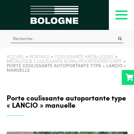
Rechercher :
>
>
>
ACCUEIL
PORTAILS
COULISSANTS MÉTALLIQUES
>
MÉTALLIQUE COULISSANTE KOPAL/POORTEXPERTS/BTF
PORTE COULISSANTE AUTOPORTANTE TYPE « LANCIO »
MANUELLE
Porte coulissante autoportante type
« LANCIO » manuelle