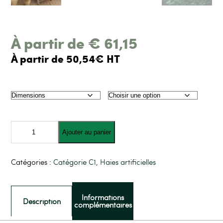
À partir de
€
61,15
À partir de 50,54€ HT
quantité
de
Ajouter au panier
Haie
artificielle
"CANADA"
Catégories :
Catégorie C1
,
Haies artificielles
Informations
Description
complémentaires