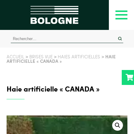
Rechercher :
>
>
> HAIE
ACCUEIL
BRISES VUE
HAIES ARTIFICIELLES
ARTIFICIELLE « CANADA »
Haie artificielle « CANADA »