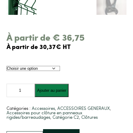
À partir de
€
36,75
À partir de 30,37€ HT
quantité
de
Ajouter au panier
Agrafes
métalliques
et
pince
Catégories :
Accessoires
,
ACCESSOIRES GENERAUX
,
Bekafix
Accessoires pour clôture en panneaux
rigides/barreaudages
,
Catégorie C2
,
Clôtures