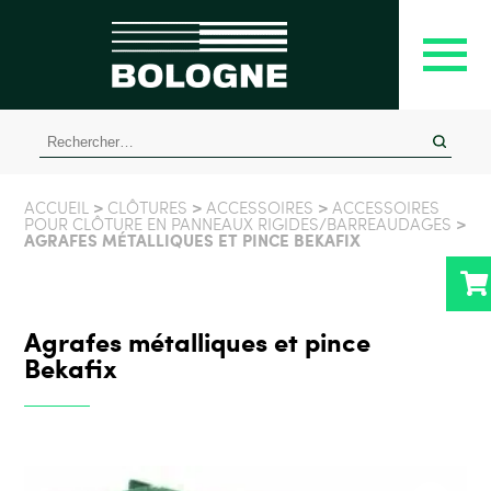
Rechercher :
>
>
>
ACCUEIL
CLÔTURES
ACCESSOIRES
ACCESSOIRES
>
POUR CLÔTURE EN PANNEAUX RIGIDES/BARREAUDAGES
AGRAFES MÉTALLIQUES ET PINCE BEKAFIX
Agrafes métalliques et pince
Bekafix