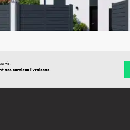
ervir,
 nos services livraisons.