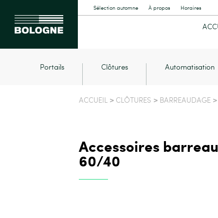
Sélection automne
À propos
Horaires
ACC
Portails
Clôtures
Automatisation
>
>
>
ACCUEIL
CLÔTURES
BARREAUDAGE
Accessoires barreau
60/40