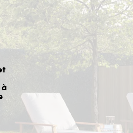
et
 à
Sérieux de l’équipe et bons pr
e
Yves J.