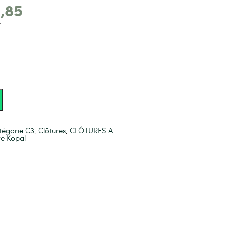
,85
T
tégorie C3
,
Clôtures
,
CLÔTURES A
re Kopal