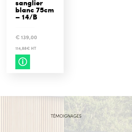
sanglier
blanc 75cm
– 14/B
€
139,00
114,88€ HT
TÉMOIGNAGES