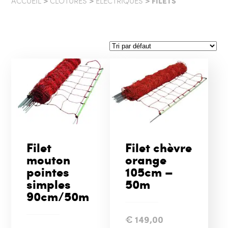
>
>
> FILETS
ACCUEIL
CLÔTURES
ELECTRIQUES
Filet
Filet chèvre
mouton
orange
pointes
105cm –
simples
50m
90cm/50m
€
149,00