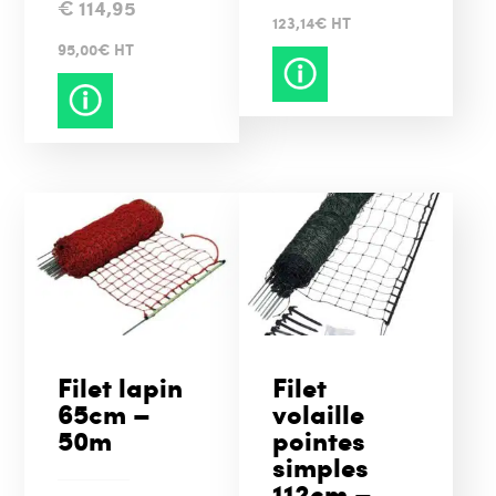
€
114,95
123,14€ HT
95,00€ HT
Filet lapin
Filet
65cm –
volaille
50m
pointes
simples
112cm –