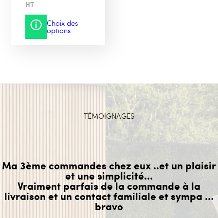
HT
Choix des
Ce
options
produit
a
plusieurs
variations.
Les
options
peuvent
être
choisies
sur
la
TÉMOIGNAGES
page
du
produit
Ma 3ème commandes chez eux ..et un plaisir
et une simplicité…
Vraiment parfais de la commande à la
livraison et un contact familiale et sympa …
bravo