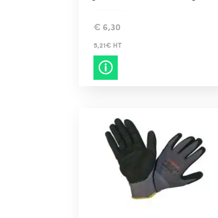
€
6,30
5,21€ HT