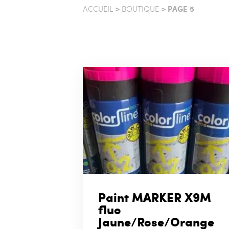
>
> PAGE 5
ACCUEIL
BOUTIQUE
Paint MARKER X9M
fluo
Jaune/Rose/Orange