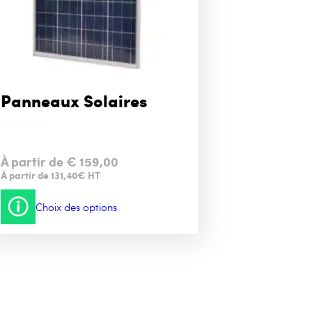
Panneaux Solaires
À partir de
€
159,00
À partir de 131,40€ HT
Choix des options
Ce
produit
a
plusieurs
variations.
Les
options
peuvent
être
choisies