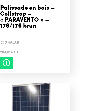
Palissade en bois –
Collstrop –
« PARAVENTO » –
176/176 brun
€
246,85
204,01€ HT