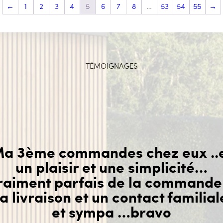
sur
←
1
2
3
4
5
6
7
8
…
53
54
55
→
la
page
du
produit
TÉMOIGNAGES
a 3ème commandes chez eux ..
un plaisir et une simplicité…
raiment parfais de la commande
la livraison et un contact familial
et sympa …bravo